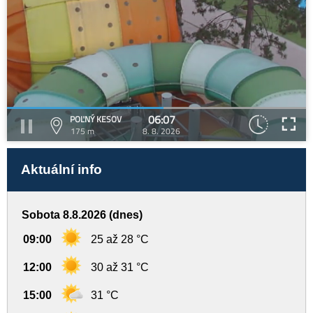
06:07
POĽNÝ KESOV
175 m
8. 8. 2026
Aktuální info
Sobota 8.8.2026 (dnes)
09:00
25 až 28 °C
12:00
30 až 31 °C
15:00
31 °C