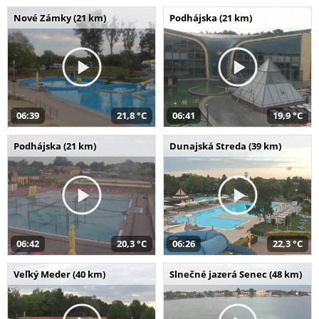
Nové Zámky (21 km)
Podhájska (21 km)
06:39
21,8 °C
06:41
19,9 °C
Podhájska (21 km)
Dunajská Streda (39 km)
06:42
20,3 °C
06:26
22,3 °C
Veľký Meder (40 km)
Slnečné jazerá Senec (48 km)