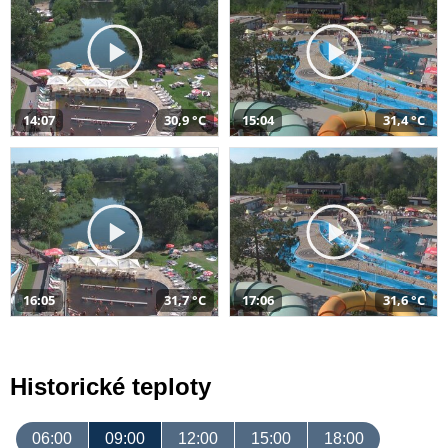
14:07
30,9 °C
15:04
31,4 °C
16:05
31,7 °C
17:06
31,6 °C
Historické teploty
06:00
09:00
12:00
15:00
18:00