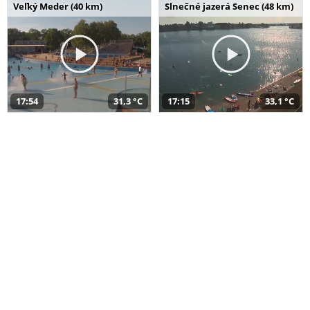
Veľký Meder (40 km)
Slnečné jazerá Senec (48 km)
17:54
31,3 °C
17:15
33,1 °C