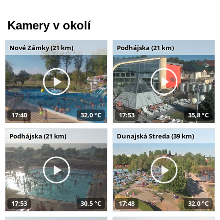
Kamery v okolí
Nové Zámky (21 km)
Podhájska (21 km)
17:40
32,0 °C
17:53
35,8 °C
Podhájska (21 km)
Dunajská Streda (39 km)
17:53
30,5 °C
17:48
32,0 °C