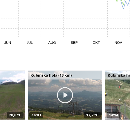
Kubínska hoľa (13 km)
Kubínska ho
20,8 °C
14:03
17,2 °C
14:14