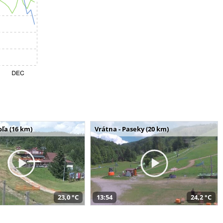
ľa (16 km)
Vrátna - Paseky (20 km)
23,0 °C
13:54
24,2 °C