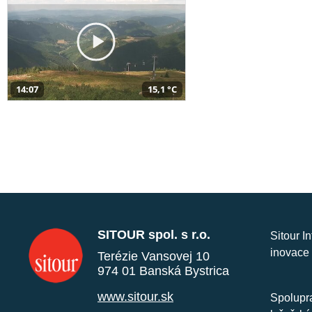
14:07
15,1 °C
SITOUR spol. s r.o.
Sitour I
inovace 
Terézie Vansovej 10
974 01 Banská Bystrica
www.sitour.sk
Spolupra