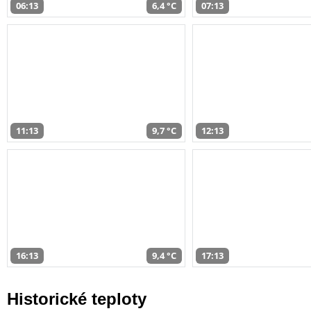
06:13
6,4 °C
07:13
11:13
9,7 °C
12:13
16:13
9,4 °C
17:13
Historické teploty