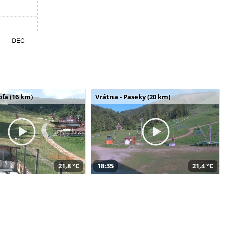
ľa (16 km)
Vrátna - Paseky (20 km)
21,8 °C
18:35
21,4 °C