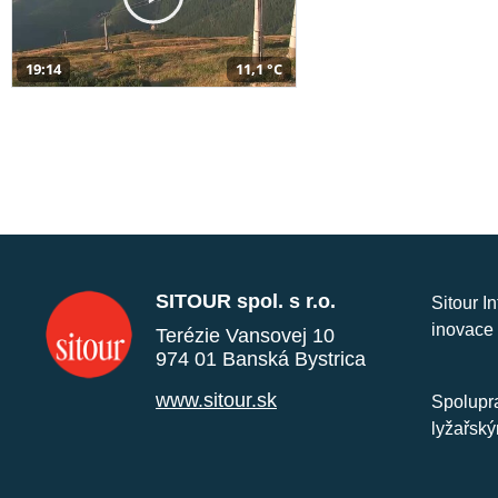
19:14
11,1 °C
SITOUR spol. s r.o.
Sitour I
inovace 
Terézie Vansovej 10
974 01 Banská Bystrica
www.sitour.sk
Spolupra
lyžařský