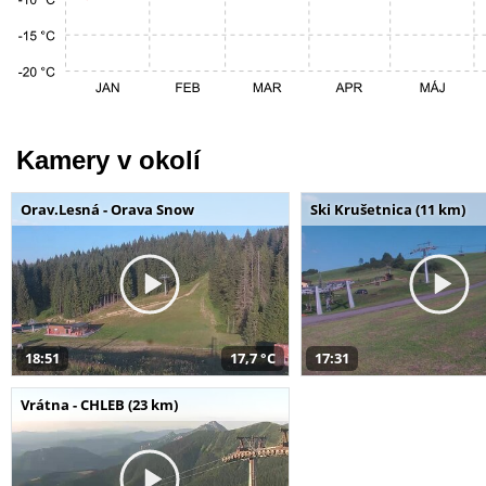
Kamery v okolí
Orav.Lesná - Orava Snow
Ski Krušetnica (11 km)
18:51
17,7 °C
17:31
Vrátna - CHLEB (23 km)