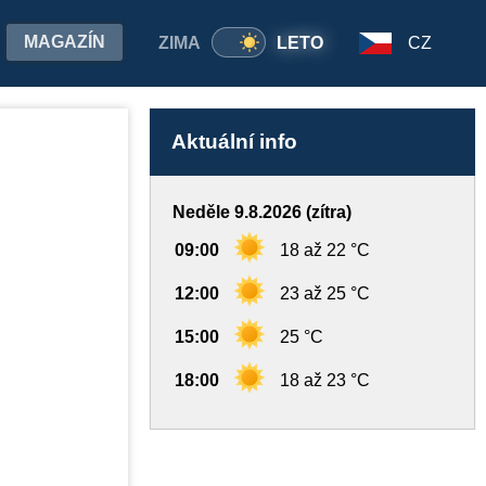
MAGAZÍN
ZIMA
LETO
CZ
Aktuální info
Neděle 9.8.2026 (zítra)
09:00
18 až 22 °C
12:00
23 až 25 °C
15:00
25 °C
18:00
18 až 23 °C