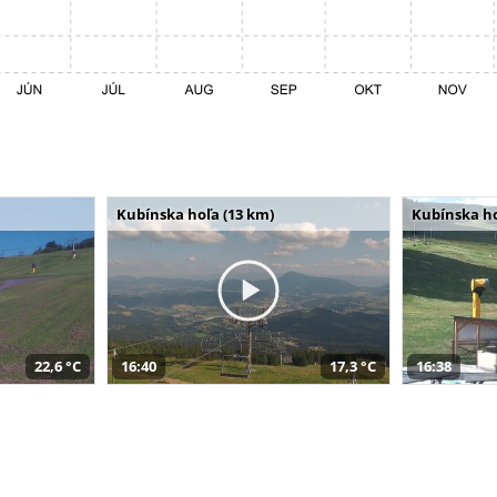
Kubínska hoľa (13 km)
Kubínska ho
22,6 °C
16:40
17,3 °C
16:38