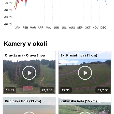
Kamery v okolí
Orav.Lesná - Orava Snow
Ski Krušetnica (11 km)
18:51
24,3 °C
17:31
31,7 °C
Kubínska hoľa (13 km)
Kubínska hoľa (16 km)