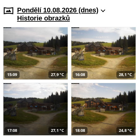
Pondělí 10.08.2026 (dnes)
Historie obrazků
15:09
27,9 °C
16:08
28,1 °C
17:08
27,1 °C
18:08
24,8 °C