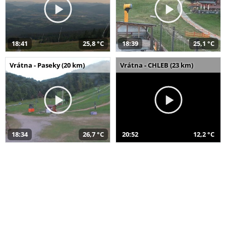
18:41
25,8 °C
18:39
25,1 °C
Vrátna - Paseky (20 km)
Vrátna - CHLEB (23 km)
18:34
26,7 °C
20:52
12,2 °C