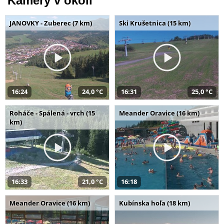
Kamery v okolí
JANOVKY - Zuberec (7 km)
Ski Krušetnica (15 km)
16:24
24,0 °C
16:31
25,0 °C
Roháče - Spálená - vrch (15
Meander Oravice (16 km)
km)
16:33
21,0 °C
16:18
Meander Oravice (16 km)
Kubínska hoľa (18 km)