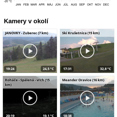
Kamery v okolí
JANOVKY - Zuberec (7 km)
Ski Krušetnica (15 km)
19:24
24,5 °C
17:31
32,8 °C
Roháče - Spálená - vrch (15
Meander Oravice (16 km)
km)
20:19
19,1 °C
18:38