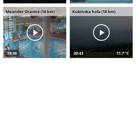
Meander Oravice (16 km)
Kubínska hoľa (18 km)
18:36
20:43
17,7 °C