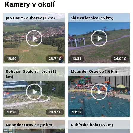
Kamery v okolí
JANOVKY - Zuberec (7 km)
Ski Krušetnica (15 km)
13:40
23,7 °C
13:31
24,0 °C
Roháče - Spálená - vrch (15
Meander Oravice (16 km)
km)
13:20
20,1 °C
13:38
Meander Oravice (16 km)
Kubínska hoľa (18 km)