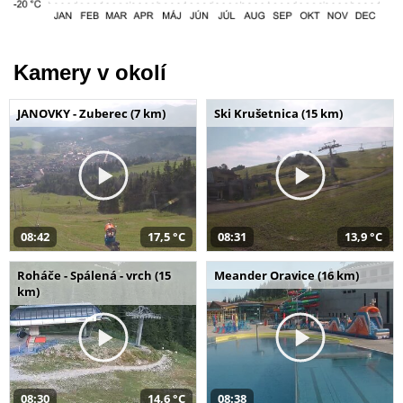
Kamery v okolí
JANOVKY - Zuberec (7 km)
Ski Krušetnica (15 km)
08:42
17,5 °C
08:31
13,9 °C
Roháče - Spálená - vrch (15
Meander Oravice (16 km)
km)
08:30
14,6 °C
08:38