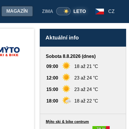
MAGAZÍN
ZIMA
LETO
CZ
Aktuální info
Sobota 8.8.2026 (dnes)
09:00
18 až 21 °C
12:00
23 až 24 °C
15:00
23 až 24 °C
18:00
18 až 22 °C
Mýto ski & bike centrum
78 %