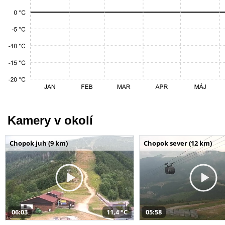
Kamery v okolí
Chopok juh (9 km)
Chopok sever (12 km)
06:03
11,4 °C
05:58