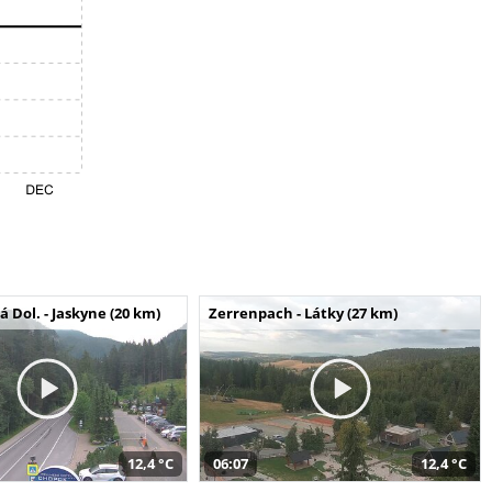
Dol. - Jaskyne (20 km)
Zerrenpach - Látky (27 km)
12,4 °C
06:07
12,4 °C