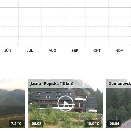
Jasná - Repiská (18 km)
Demänovská 
7,2 °C
06:08
10,0 °C
06:04