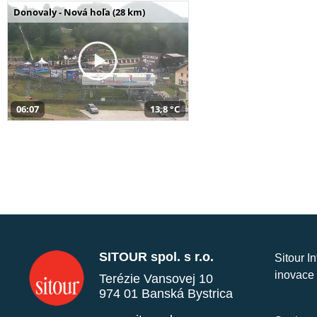
Donovaly - Nová hoľa (28 km)
06:07
13,8 °C
SITOUR spol. s r.o.
Sitour I
inovace 
Terézie Vansovej 10
974 01 Banská Bystrica