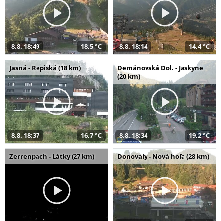
8.8. 18:49
18,5 °C
8.8. 18:14
14,4 °C
Jasná - Repiská (18 km)
Demänovská Dol. - Jaskyne
(20 km)
8.8. 18:37
16,7 °C
8.8. 18:34
19,2 °C
Zerrenpach - Látky (27 km)
Donovaly - Nová hoľa (28 km)