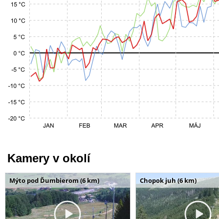
Kamery v okolí
Mýto pod Ďumbierom (6 km)
Chopok juh (6 km)