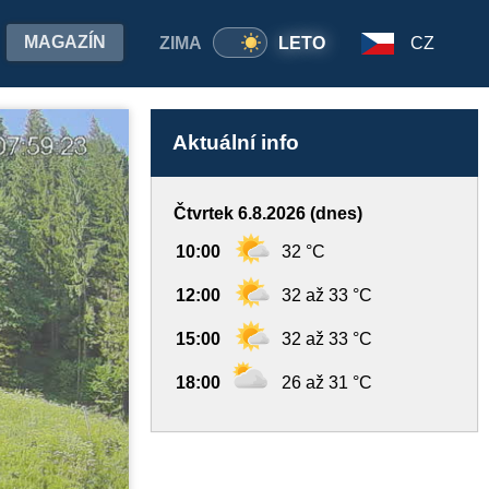
MAGAZÍN
ZIMA
LETO
CZ
Aktuální info
Čtvrtek 6.8.2026 (dnes)
10:00
32 °C
12:00
32 až 33 °C
15:00
32 až 33 °C
18:00
26 až 31 °C