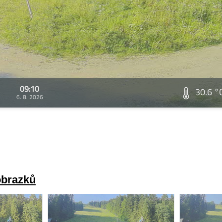
09:10
30.6 °
6. 8. 2026
obrazků