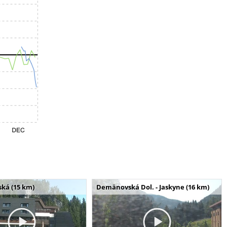
ská (15 km)
Demänovská Dol. - Jaskyne (16 km)