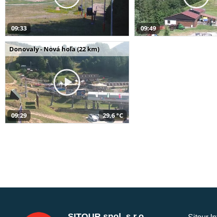
09:33
09:49
Donovaly - Nová hoľa (22 km)
09:29
29,6 °C
SITOUR spol. s r.o.