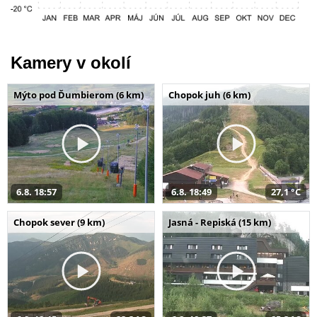
Kamery v okolí
Mýto pod Ďumbierom (6 km)
Chopok juh (6 km)
6.8. 18:57
6.8. 18:49
27,1 °C
Chopok sever (9 km)
Jasná - Repiská (15 km)