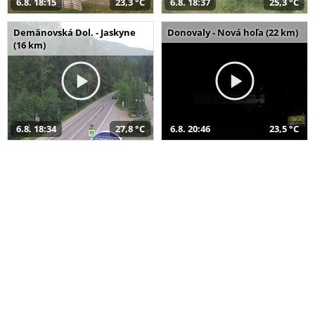
6.8. 18:15
23,3 °C
6.8. 18:37
25,3 °C
Demänovská Dol. - Jaskyne
Donovaly - Nová hoľa (22 km)
(16 km)
6.8. 18:34
27,8 °C
6.8. 20:46
23,5 °C