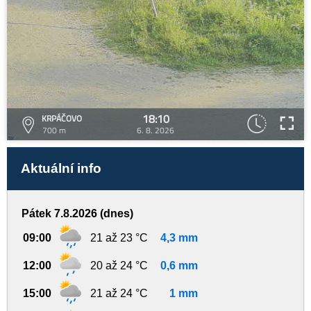
18:10
KRPÁČOVO
700 m
6. 8. 2026
Aktuální info
Pátek 7.8.2026 (dnes)
09:00
21 až 23 °C
4,3 mm
12:00
20 až 24 °C
0,6 mm
15:00
21 až 24 °C
1 mm