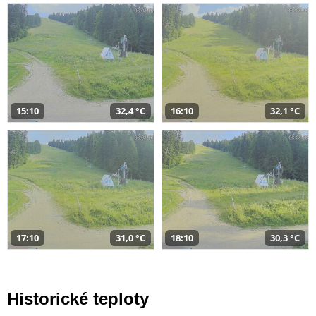
15:10
32,4 °C
16:10
32,1 °C
17:10
31,0 °C
18:10
30,3 °C
Historické teploty