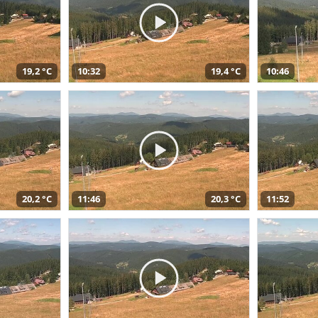
19,2 °C
10:32
19,4 °C
10:46
20,2 °C
11:46
20,3 °C
11:52