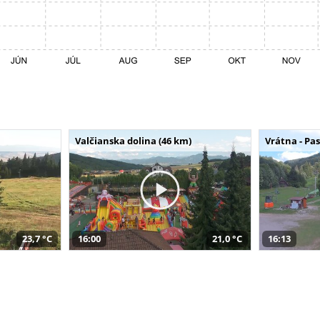
Valčianska dolina (46 km)
Vrátna - Pa
23,7 °C
16:00
21,0 °C
16:13