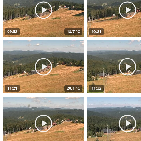
09:52
18,7 °C
10:21
11:21
20,1 °C
11:32