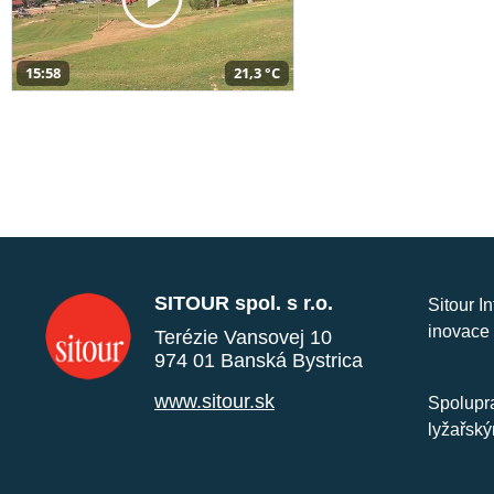
15:58
21,3 °C
SITOUR spol. s r.o.
Sitour I
inovace 
Terézie Vansovej 10
974 01 Banská Bystrica
www.sitour.sk
Spolupra
lyžařský