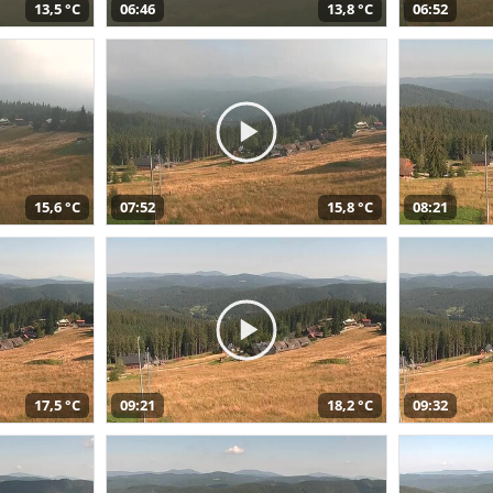
13,5 °C
06:46
13,8 °C
06:52
15,6 °C
07:52
15,8 °C
08:21
17,5 °C
09:21
18,2 °C
09:32