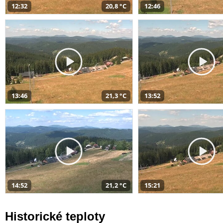
12:32
20,8 °C
12:46
13:46
21,3 °C
13:52
14:52
21,2 °C
15:21
Historické teploty