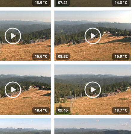
13,9 °C
07:21
14,8 °C
16,6 °C
08:32
16,9 °C
18,4 °C
09:46
18,7 °C