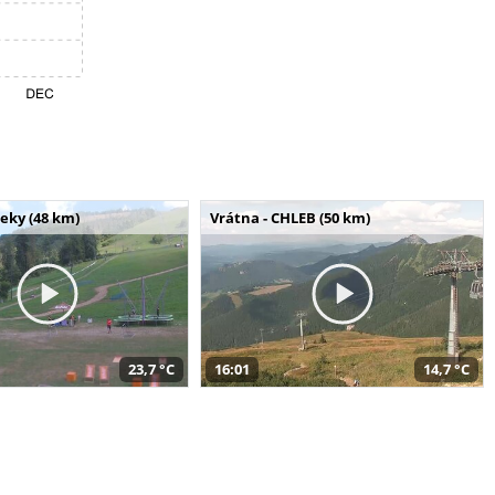
seky (48 km)
Vrátna - CHLEB (50 km)
23,7 °C
16:01
14,7 °C