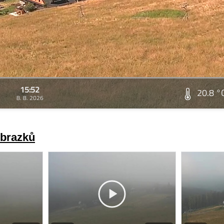
15:52
20.8 °
8. 8. 2026
obrazků