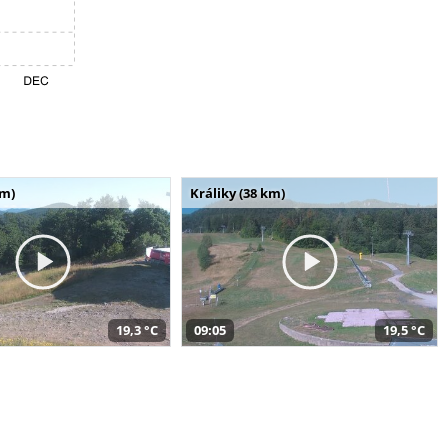
km)
Králiky (38 km)
19,3 °C
09:05
19,5 °C