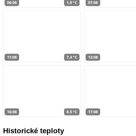
06:08
1,0 °C
07:08
11:08
7,4 °C
12:08
16:08
8,5 °C
17:08
Historické teploty