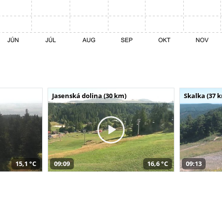
Jasenská dolina (30 km)
Skalka (37 
15,1 °C
09:09
16,6 °C
09:13