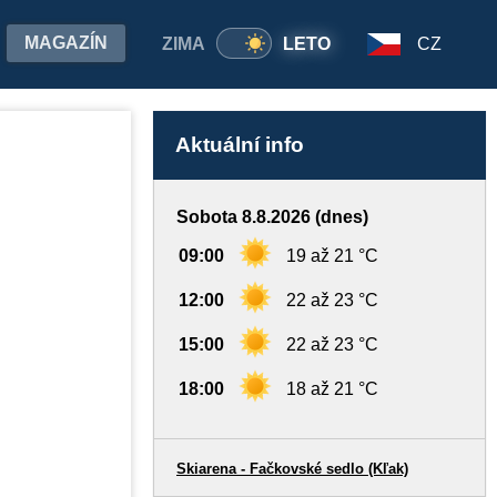
MAGAZÍN
ZIMA
LETO
CZ
Aktuální info
Sobota 8.8.2026 (dnes)
09:00
19 až 21 °C
12:00
22 až 23 °C
15:00
22 až 23 °C
18:00
18 až 21 °C
Skiarena - Fačkovské sedlo (Kľak)