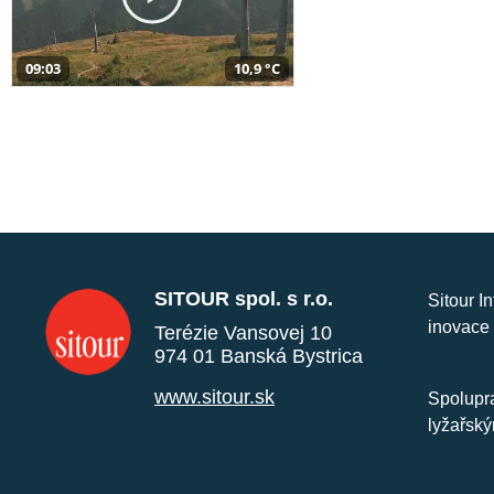
09:03
10,9 °C
SITOUR spol. s r.o.
Sitour I
inovace 
Terézie Vansovej 10
974 01 Banská Bystrica
www.sitour.sk
Spolupra
lyžařský