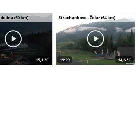
dolina (60 km)
Strachankovo - Ždiar (64 km)
15,1 °C
19:29
14,6 °C