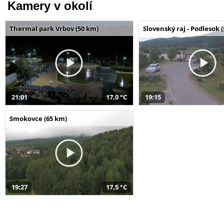
Kamery v okolí
Thermal park Vrbov (50 km)
Slovenský raj - Podlesok 
21:01
17,0 °C
19:15
Smokovce (65 km)
19:27
17,5 °C