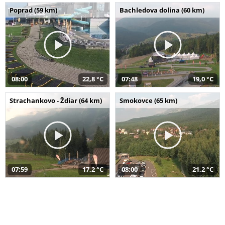
Poprad (59 km)
Bachledova dolina (60 km)
08:00
22,8 °C
07:48
19,0 °C
Strachankovo - Ždiar (64 km)
Smokovce (65 km)
07:59
17,2 °C
08:00
21,2 °C