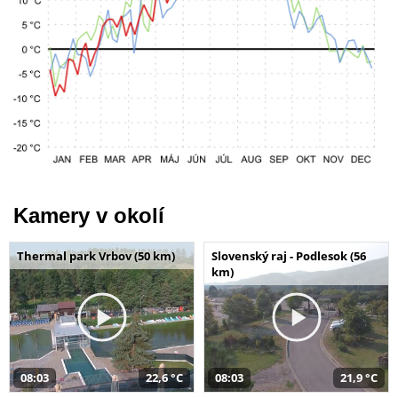
Kamery v okolí
Thermal park Vrbov (50 km)
Slovenský raj - Podlesok (56
km)
08:03
22,6 °C
08:03
21,9 °C