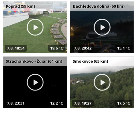
Poprad (59 km)
Bachledova dolina (60 km)
7.8. 18:54
19,6 °C
7.8. 20:42
15,1 °C
Strachankovo - Ždiar (64 km)
Smokovce (65 km)
7.8. 23:31
12,2 °C
7.8. 19:27
17,5 °C