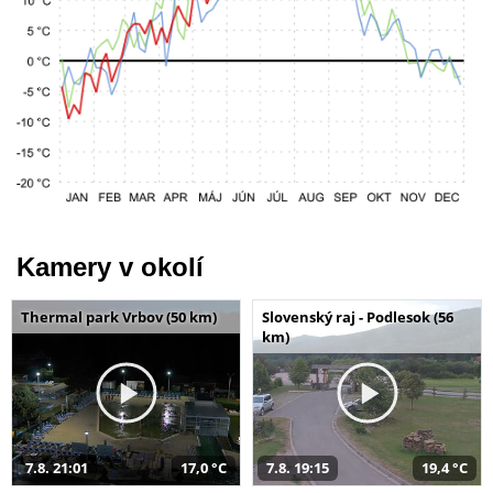
Kamery v okolí
Thermal park Vrbov (50 km)
Slovenský raj - Podlesok (56
km)
7.8. 21:01
17,0 °C
7.8. 19:15
19,4 °C