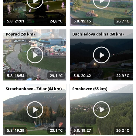
5.8. 21:01
24,8 °C
5.8. 19:15
26,7 °C
Poprad (59 km)
Bachledova dolina (60 km)
5.8. 18:54
29,1 °C
5.8. 20:42
22,9 °C
Strachankovo - Ždiar (64 km)
Smokovce (65 km)
5.8. 19:29
23,1 °C
5.8. 19:27
26,2 °C