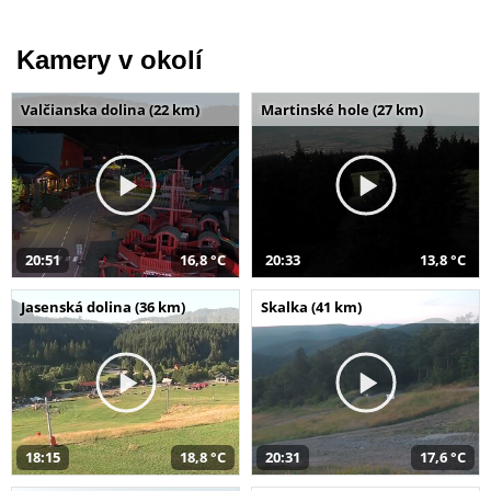
Kamery v okolí
Valčianska dolina (22 km)
Martinské hole (27 km)
20:51
16,8 °C
20:33
13,8 °C
Jasenská dolina (36 km)
Skalka (41 km)
18:15
18,8 °C
20:31
17,6 °C