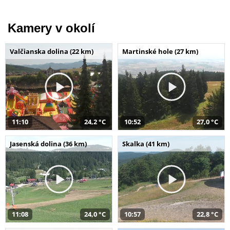
Kamery v okolí
Valčianska dolina (22 km)
Martinské hole (27 km)
11:10
24,2 °C
10:52
27,0 °C
Jasenská dolina (36 km)
Skalka (41 km)
11:08
24,0 °C
10:57
22,8 °C