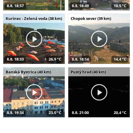
8.8. 18:57
8.8. 18:49
18,5 °C
Kurinec - Zelená voda (38 km)
Chopok sever (39 km)
8.8. 18:33
26,9 °C
8.8. 18:14
14,4 °C
Banská Bystrica (40 km)
Pustý hrad (40 km)
8.8. 19:34
23,0 °C
8.8. 21:00
20,4 °C