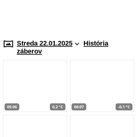
Streda 22.01.2025
História
záberov
05:06
0,2 °C
06:07
-0,1 °C