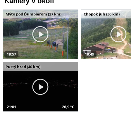
Kamery v okolí
Mýto pod Ďumbierom (27 km)
Chopok juh (36 km)
18:57
18:49
Pustý hrad (40 km)
21:01
26,9 °C