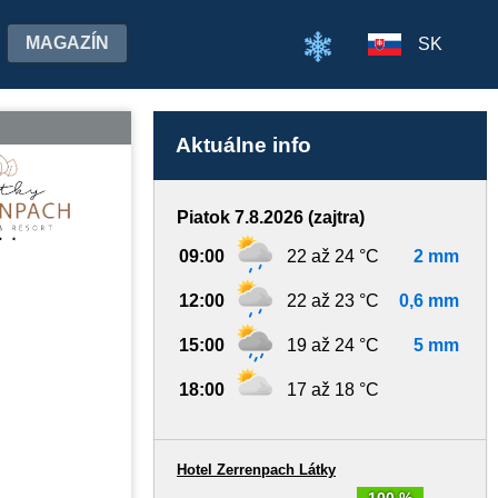
MAGAZÍN
SK
Aktuálne info
Piatok 7.8.2026 (zajtra)
09:00
22 až 24 °C
2 mm
12:00
22 až 23 °C
0,6 mm
15:00
19 až 24 °C
5 mm
18:00
17 až 18 °C
Hotel Zerrenpach Látky
100 %