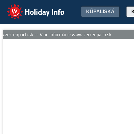
Holiday Info
KÚPALISKÁ
zerrenpach.sk -- Viac informácií: www.zerrenpach.sk