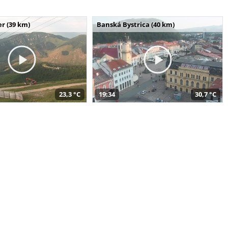
r (39 km)
Banská Bystrica (40 km)
23,3 °C
19:34
30,7 °C