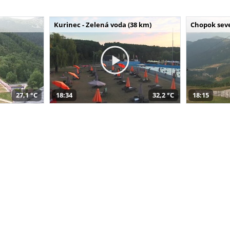
Kurinec - Zelená voda (38 km)
Chopok seve
27,1 °C
18:34
32,2 °C
18:15