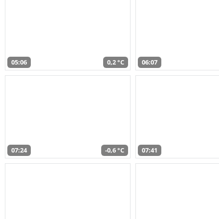
05:06
0,2 °C
06:07
07:24
-0,6 °C
07:41