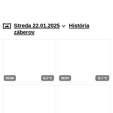
Streda 22.01.2025
História
záberov
05:06
0,2 °C
06:07
-0,1 °C