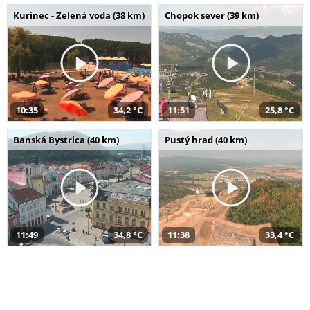
Kurinec - Zelená voda (38 km)
Chopok sever (39 km)
10:35
34,2 °C
11:51
25,8 °C
Banská Bystrica (40 km)
Pustý hrad (40 km)
11:49
34,8 °C
11:38
33,4 °C