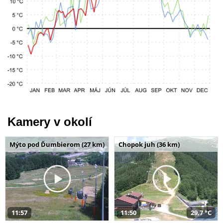
Kamery v okolí
Mýto pod Ďumbierom (27 km)
Chopok juh (36 km)
11:57
11:50
29,7 °C