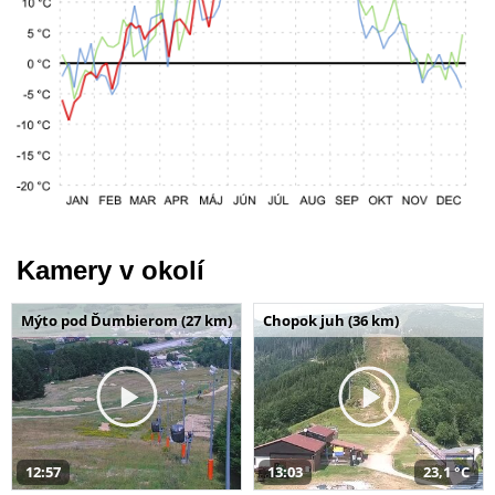
Kamery v okolí
Mýto pod Ďumbierom (27 km)
Chopok juh (36 km)
12:57
13:03
23,1 °C