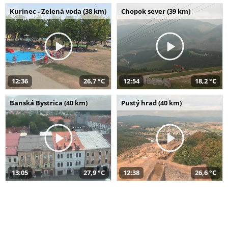
Kurinec - Zelená voda (38 km)
Chopok sever (39 km)
12:36
26,7 °C
12:54
18,2 °C
Banská Bystrica (40 km)
Pustý hrad (40 km)
13:05
27,9 °C
12:38
26,6 °C