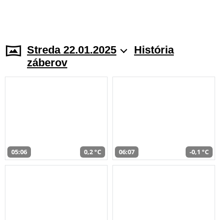
Streda 22.01.2025
História
záberov
05:06
0,2 °C
06:07
-0,1 °C