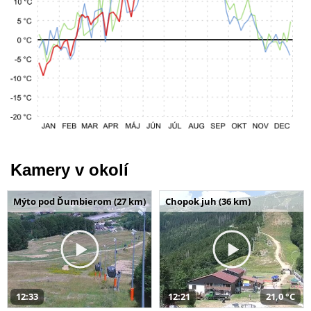
Kamery v okolí
Mýto pod Ďumbierom (27 km)
Chopok juh (36 km)
12:33
12:21
21,0 °C