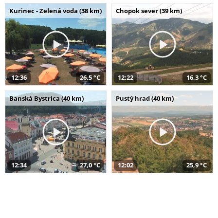
Kurinec - Zelená voda (38 km)
Chopok sever (39 km)
12:36
26,5 °C
12:22
16,3 °C
Banská Bystrica (40 km)
Pustý hrad (40 km)
12:34
27,0 °C
12:02
25,9 °C