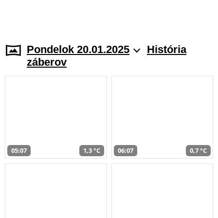
Pondelok 20.01.2025
História
záberov
05:07
1,3 °C
06:07
0,7 °C