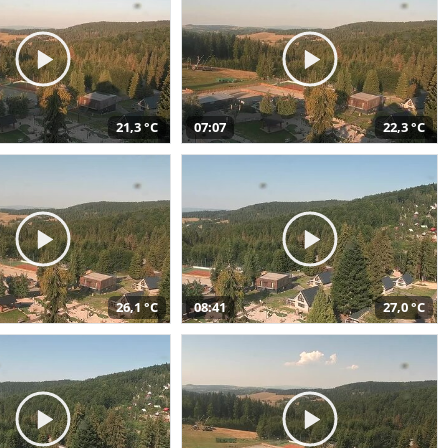
21,3 °C
07:07
22,3 °C
26,1 °C
08:41
27,0 °C