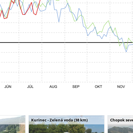
Kurinec - Zelená voda (38 km)
Chopok seve