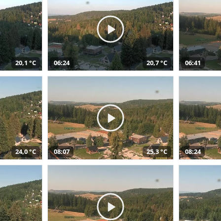
20,1 °C
06:24
20,7 °C
06:41
24,0 °C
08:07
25,3 °C
08:24