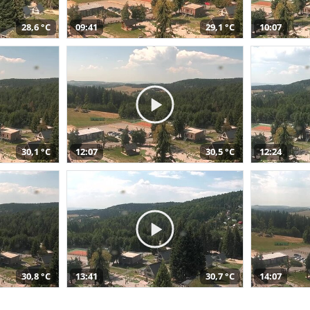
28,6 °C
09:41
29,1 °C
10:07
30,1 °C
12:07
30,5 °C
12:24
30,8 °C
13:41
30,7 °C
14:07