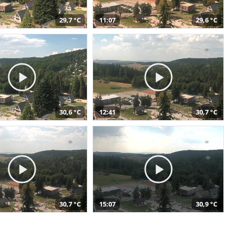
29,7 °C
11:07
29,6 °C
30,6 °C
12:41
30,7 °C
30,7 °C
15:07
30,9 °C