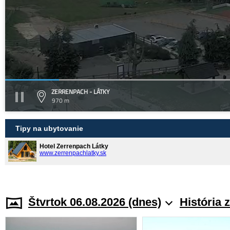
ZERRENPACH - LÁTKY
970 m
Tipy na ubytovanie
Hotel Zerrenpach Látky
www.zerrenpachlatky.sk
Štvrtok 06.08.2026 (dnes)
História 