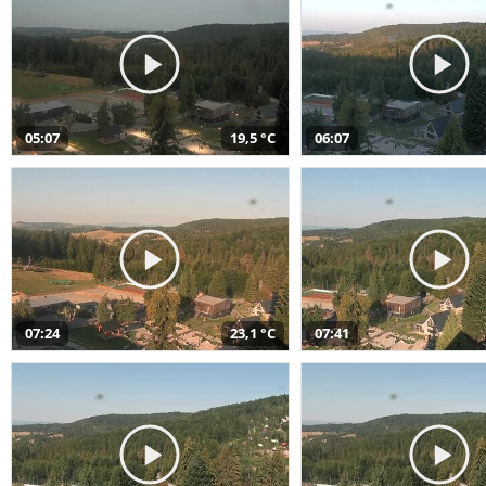
05:07
19,5 °C
06:07
07:24
23,1 °C
07:41