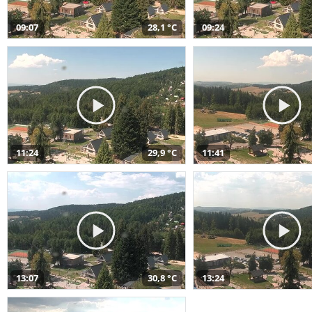
09:07
28,1 °C
09:24
11:24
29,9 °C
11:41
13:07
30,8 °C
13:24