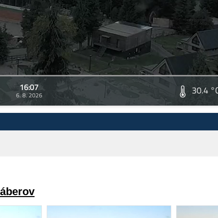
16:07
30.4 °
6. 8. 2026
záberov