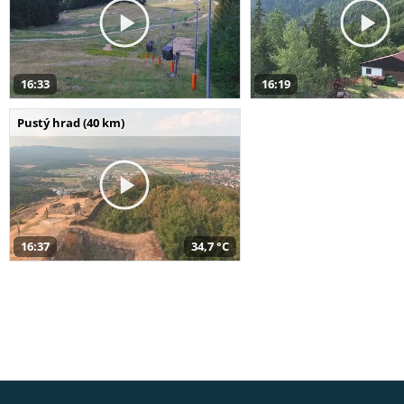
16:33
16:19
Pustý hrad (40 km)
16:37
34,7 °C