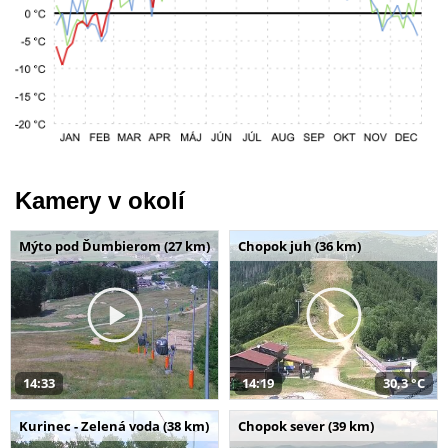
Kamery v okolí
Mýto pod Ďumbierom (27 km)
Chopok juh (36 km)
14:33
14:19
30,3 °C
Kurinec - Zelená voda (38 km)
Chopok sever (39 km)