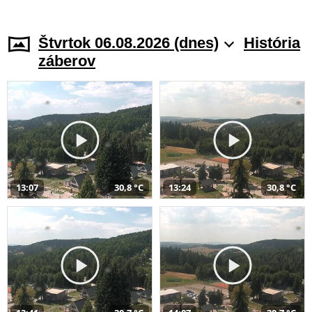
Štvrtok 06.08.2026 (dnes)
História
záberov
13:07
30,8 °C
13:24
30,8 °C