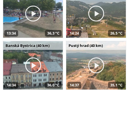
13:34
36,3 °C
14:24
26,5 °C
Banská Bystrica (40 km)
Pustý hrad (40 km)
14:34
36,0 °C
14:37
35,1 °C