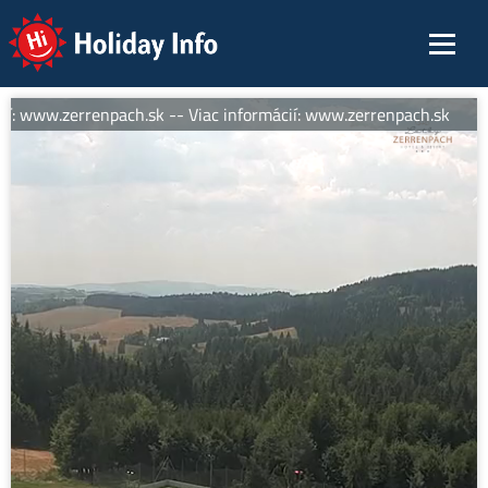
Holiday Info
í: www.zerrenpach.sk -- Viac informácií: www.zerrenpach.sk