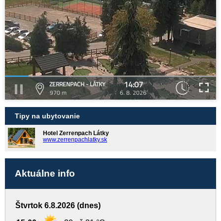
14:07
ZERRENPACH - LÁTKY
970 m
6. 8. 2026
Tipy na ubytovanie
Hotel Zerrenpach Látky
www.zerrenpachlatky.sk
Aktuálne info
Štvrtok 6.8.2026 (dnes)