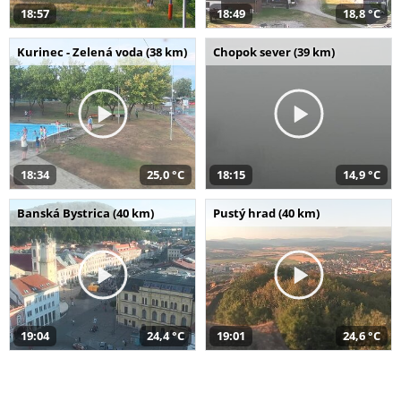
18:57
18:49
18,8 °C
Kurinec - Zelená voda (38 km)
Chopok sever (39 km)
18:34
25,0 °C
18:15
14,9 °C
Banská Bystrica (40 km)
Pustý hrad (40 km)
19:04
24,4 °C
19:01
24,6 °C