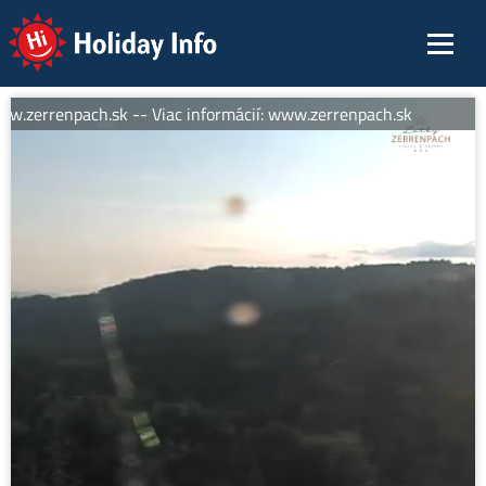
Holiday Info
w.zerrenpach.sk -- Viac informácií: www.zerrenpach.sk