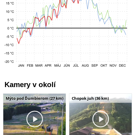
Kamery v okolí
Mýto pod Ďumbierom (27 km)
Chopok juh (36 km)