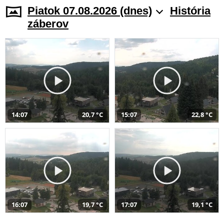
Piatok 07.08.2026 (dnes)
História
záberov
14:07
20,7 °C
15:07
22,8 °C
16:07
19,7 °C
17:07
19,1 °C