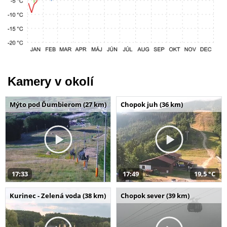
Kamery v okolí
Mýto pod Ďumbierom (27 km)
Chopok juh (36 km)
17:33
17:49
19,5 °C
Kurinec - Zelená voda (38 km)
Chopok sever (39 km)