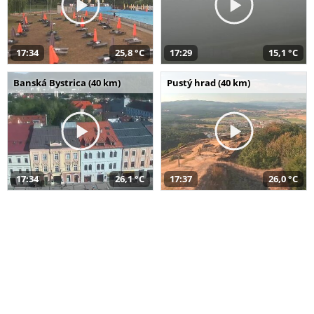
17:34
25,8 °C
17:29
15,1 °C
Banská Bystrica (40 km)
Pustý hrad (40 km)
17:34
26,1 °C
17:37
26,0 °C