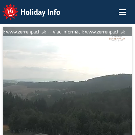
Holiday Info
ií: www.zerrenpach.sk -- Viac informácií: www.zerrenpach.sk