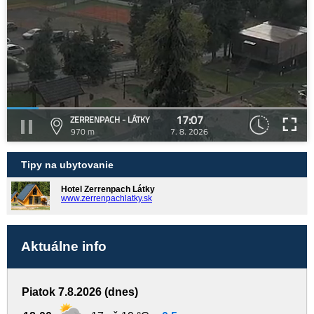
17:07
ZERRENPACH - LÁTKY
970 m
7. 8. 2026
Tipy na ubytovanie
Hotel Zerrenpach Látky
www.zerrenpachlatky.sk
Aktuálne info
Piatok 7.8.2026 (dnes)