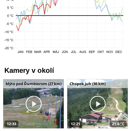
Kamery v okolí
Mýto pod Ďumbierom (27 km)
Chopok juh (36 km)
12:33
12:21
21,0 °C