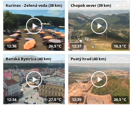
Kurinec - Zelená voda (38 km)
Chopok sever (39 km)
12:36
26,5 °C
12:37
16,3 °C
Banská Bystrica (40 km)
Pustý hrad (40 km)
12:34
27,0 °C
12:39
26,5 °C