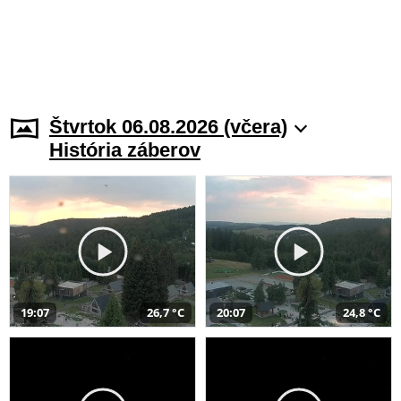
Štvrtok 06.08.2026 (včera)
História záberov
19:07
26,7 °C
20:07
24,8 °C