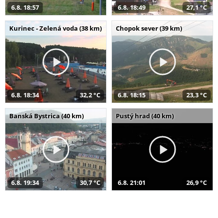
6.8. 18:57
6.8. 18:49
27,1 °C
Kurinec - Zelená voda (38 km)
Chopok sever (39 km)
6.8. 18:34
32,2 °C
6.8. 18:15
23,3 °C
Banská Bystrica (40 km)
Pustý hrad (40 km)
6.8. 19:34
30,7 °C
6.8. 21:01
26,9 °C