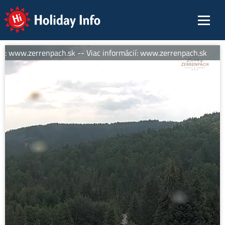
Holiday Info
í: www.zerrenpach.sk -- Viac informácií: www.zerrenpach.sk