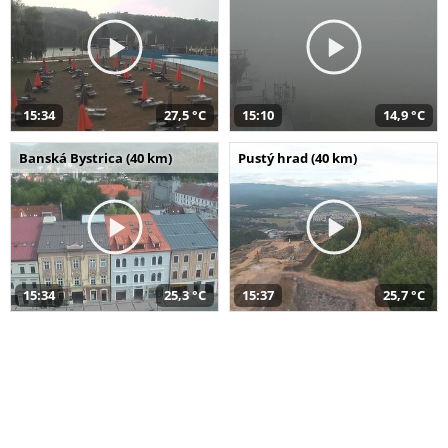
15:34
27,5 °C
15:10
14,9 °C
Banská Bystrica (40 km)
Pustý hrad (40 km)
15:34
25,3 °C
15:37
25,7 °C