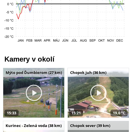
Kamery v okolí
Mýto pod Ďumbierom (27 km)
Chopok juh (36 km)
15:33
15:21
19,0 °C
Kurinec - Zelená voda (38 km)
Chopok sever (39 km)