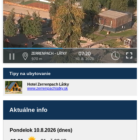
07:20
ZERRENPACH - LÁTKY
970 m
10. 8. 2026
Tipy na ubytovanie
Hotel Zerrenpach Látky
www.zerrenpachlatky.sk
Aktuálne info
Pondelok 10.8.2026 (dnes)