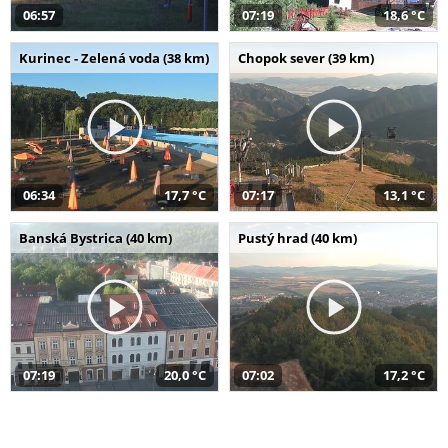
06:57
07:19
18,6 °C
Kurinec - Zelená voda (38 km)
Chopok sever (39 km)
06:34
17,7 °C
07:17
13,1 °C
Banská Bystrica (40 km)
Pustý hrad (40 km)
07:19
20,0 °C
07:02
17,2 °C