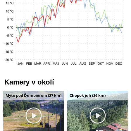
Kamery v okolí
Mýto pod Ďumbierom (27 km)
Chopok juh (36 km)