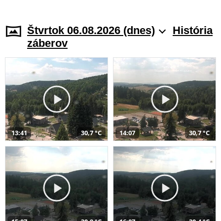
Štvrtok 06.08.2026 (dnes)
História
záberov
13:41
30,7 °C
14:07
30,7 °C