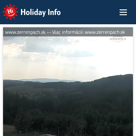
Holiday Info
í: www.zerrenpach.sk -- Viac informácií: www.zerrenpach.sk