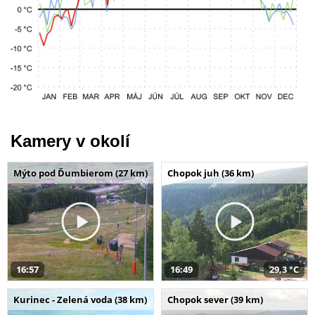
Kamery v okolí
Mýto pod Ďumbierom (27 km)
Chopok juh (36 km)
16:57
16:49
29,3 °C
Kurinec - Zelená voda (38 km)
Chopok sever (39 km)