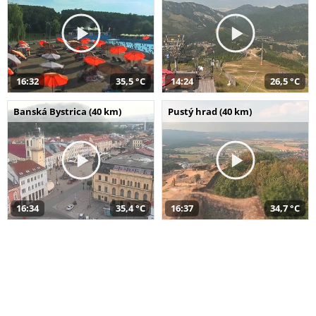
16:32
35,5 °C
14:24
26,5 °C
Banská Bystrica (40 km)
Pustý hrad (40 km)
16:34
35,4 °C
16:37
34,7 °C