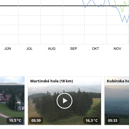
Martinské hole (18 km)
Kubínska ho
19,5 °C
05:39
16,3 °C
05:33