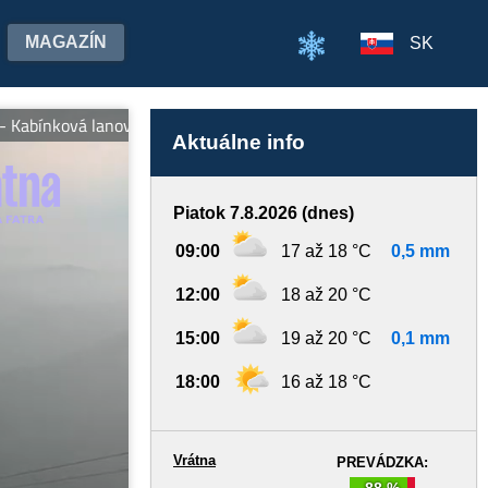
MAGAZÍN
SK
abínková lanovka Chleb premáva denne od 08:30 do 18:00 hod. Pr
Aktuálne info
Piatok 7.8.2026 (dnes)
09:00
17 až 18 °C
0,5 mm
12:00
18 až 20 °C
15:00
19 až 20 °C
0,1 mm
18:00
16 až 18 °C
Vrátna
PREVÁDZKA:
88 %