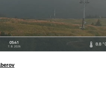
05:41
8.8 °
7. 8. 2026
áberov