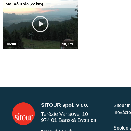
Malinô Brdo (22 km)
06:00
18,3 °C
SITOUR spol. s r.o.
Sitour I
inovácie
Terézie Vansovej 10
974 01 Banská Bystrica
Spolupra
www.sitour.sk