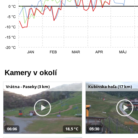
Kamery v okolí
Vrátna - Paseky (3 km)
Kubínska hoľa (17 km)
06:06
18,5 °C
05:30