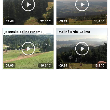
09:48
22,0 °C
09:21
14,4 °C
Jasenská dolina (19 km)
Malinô Brdo (22 km)
09:05
16,6 °C
09:31
15,3 °C