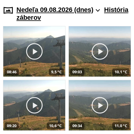
Nedeľa 09.08.2026 (dnes)
História
záberov
08:46
9,5 °C
09:03
10,1 °C
09:20
10,6 °C
09:34
11,0 °C