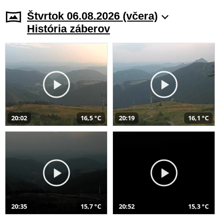
Štvrtok 06.08.2026 (včera)
História záberov
20:02
16,5 °C
20:19
16,1 °C
20:35
15,7 °C
20:52
15,3 °C