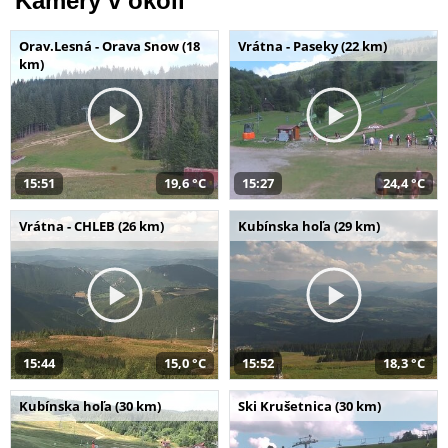
Kamery v okolí
Orav.Lesná - Orava Snow (18
Vrátna - Paseky (22 km)
km)
15:51
19,6 °C
15:27
24,4 °C
Vrátna - CHLEB (26 km)
Kubínska hoľa (29 km)
15:44
15,0 °C
15:52
18,3 °C
Kubínska hoľa (30 km)
Ski Krušetnica (30 km)