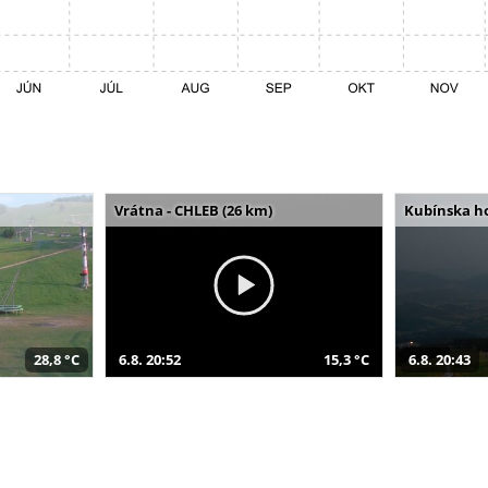
Vrátna - CHLEB (26 km)
Kubínska ho
28,8 °C
6.8. 20:52
15,3 °C
6.8. 20:43