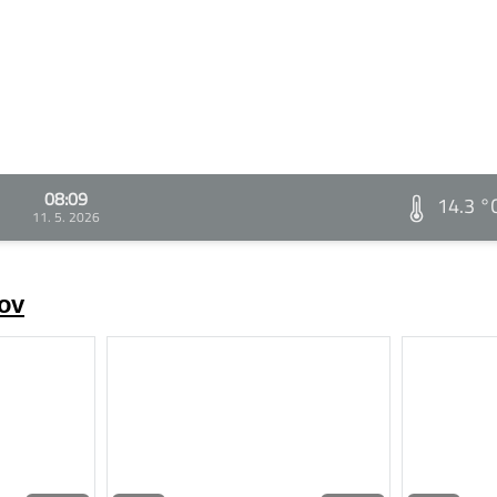
08:09
14.3 °
11. 5. 2026
rov