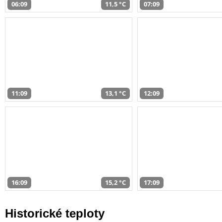
06:09
11,5 °C
07:09
11:09
13,1 °C
12:09
16:09
15,2 °C
17:09
Historické teploty