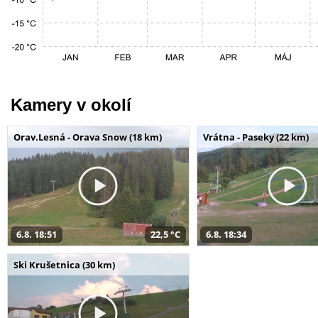
Kamery v okolí
Orav.Lesná - Orava Snow (18 km)
Vrátna - Paseky (22 km)
6.8. 18:51
22,5 °C
6.8. 18:34
Ski Krušetnica (30 km)