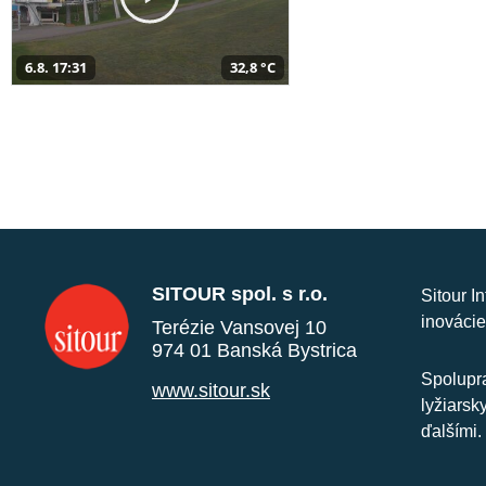
6.8. 17:31
32,8 °C
SITOUR spol. s r.o.
Sitour I
inovácie
Terézie Vansovej 10
974 01 Banská Bystrica
Spolupra
www.sitour.sk
lyžiarsk
ďalšími.