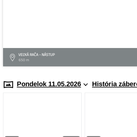
VEĽKÁ RAČA - NÁSTUP
650 m
Pondelok 11.05.2026
História zábe