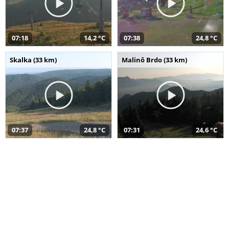
07:18
14,2 °C
07:38
24,8 °C
Skalka (33 km)
Malinô Brdo (33 km)
07:37
24,8 °C
07:31
24,6 °C