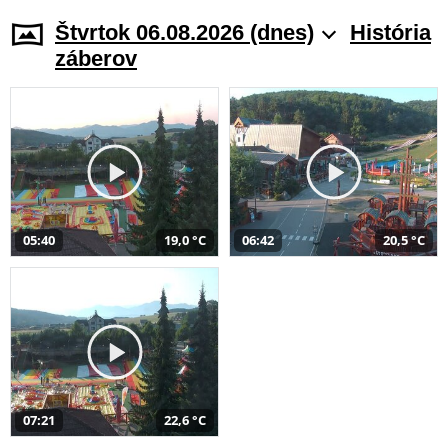
Štvrtok 06.08.2026 (dnes)
História
záberov
05:40
19,0 °C
06:42
20,5 °C
07:21
22,6 °C