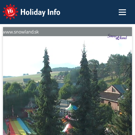
Holiday Info
í: www.snowland.sk