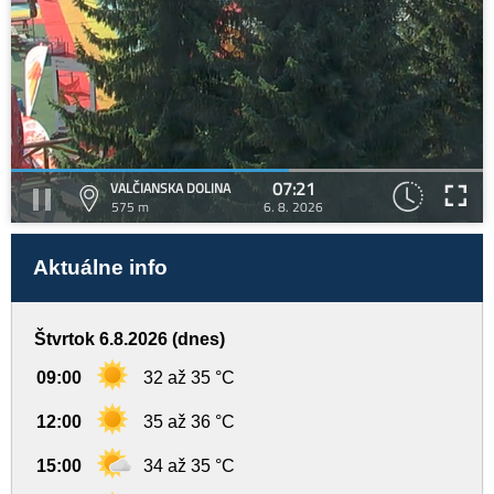
07:21
VALČIANSKA DOLINA
575 m
6. 8. 2026
Aktuálne info
Štvrtok 6.8.2026 (dnes)
09:00
32 až 35 °C
12:00
35 až 36 °C
15:00
34 až 35 °C