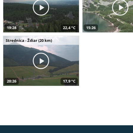
19:28
22,4 °C
15:26
Strednica - Ždiar (20 km)
20:26
17,9 °C