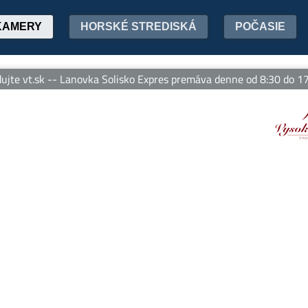
KAMERY
HORSKÉ STREDISKÁ
POČASIE
e vt.sk -- Lanovka Solisko Expres premáva denne od 8:30 do 17:45 h