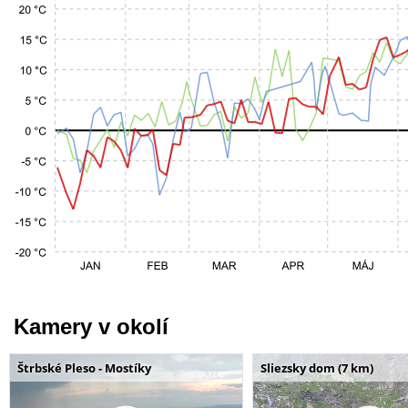
Kamery v okolí
Štrbské Pleso - Mostíky
Sliezsky dom (7 km)