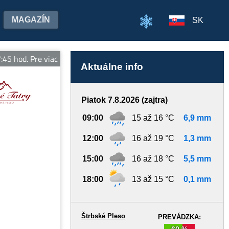
MAGAZÍN
SK
od. Pre viac informácií sledujte vt.sk
Aktuálne info
Piatok 7.8.2026 (zajtra)
09:00
15 až 16 °C
6,9 mm
12:00
16 až 19 °C
1,3 mm
15:00
16 až 18 °C
5,5 mm
18:00
13 až 15 °C
0,1 mm
Štrbské Pleso
PREVÁDZKA:
60 %