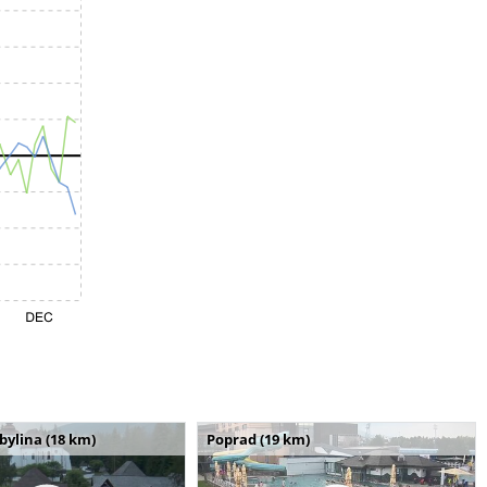
bylina (18 km)
Poprad (19 km)