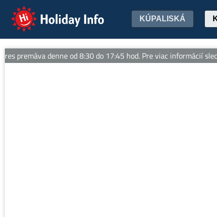
Holiday Info
KÚPALISKÁ
s premáva denne od 8:30 do 17:45 hod. Pre viac informácií sledujt