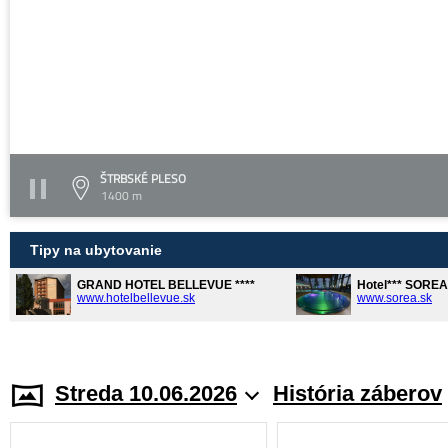
ŠTRBSKÉ PLESO
1400 m
Tipy na ubytovanie
GRAND HOTEL BELLEVUE ****
Hotel*** SORE
www.hotelbellevue.sk
www.sorea.sk
Streda 10.06.2026
História záberov