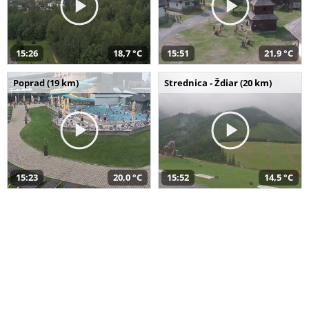
15:26
18,7 °C
15:51
21,9 °C
Poprad (19 km)
Strednica - Ždiar (20 km)
15:23
20,0 °C
15:52
14,5 °C