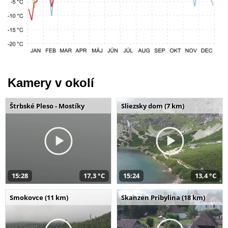
Kamery v okolí
Štrbské Pleso - Mostíky
Sliezsky dom (7 km)
15:28
17,3 °C
15:24
13,4 °C
Smokovce (11 km)
Skanzen Pribylina (18 km)