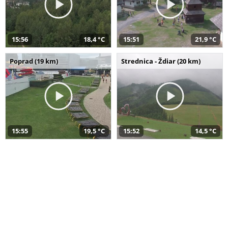
15:56
18,4 °C
15:51
21,9 °C
Poprad (19 km)
Strednica - Ždiar (20 km)
15:55
19,5 °C
15:52
14,5 °C