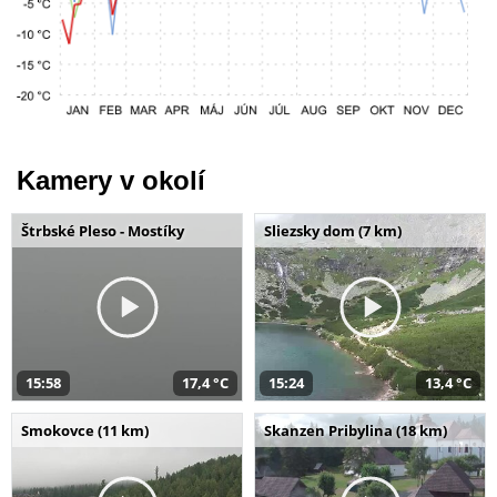
Kamery v okolí
Štrbské Pleso - Mostíky
Sliezsky dom (7 km)
15:58
17,4 °C
15:24
13,4 °C
Smokovce (11 km)
Skanzen Pribylina (18 km)