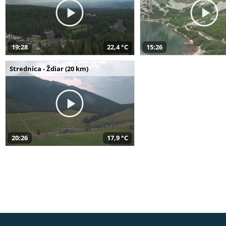
19:28
22,4 °C
15:26
Strednica - Ždiar (20 km)
20:26
17,9 °C