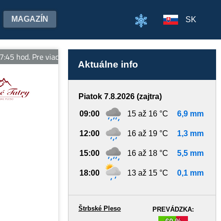
MAGAZÍN
SK
hod. Pre viac informácií sledujte vt.sk
Aktuálne info
Piatok 7.8.2026 (zajtra)
09:00
15 až 16 °C
6,9 mm
12:00
16 až 19 °C
1,3 mm
15:00
16 až 18 °C
5,5 mm
18:00
13 až 15 °C
0,1 mm
Štrbské Pleso
PREVÁDZKA:
60 %