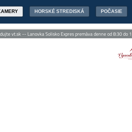
KAMERY
HORSKÉ STREDISKÁ
POČASIE
te vt.sk -- Lanovka Solisko Expres premáva denne od 8:30 do 17:45 