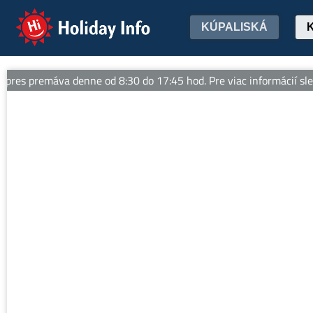
Holiday Info
KÚPALISKÁ
es premáva denne od 8:30 do 17:45 hod. Pre viac informácií sleduj