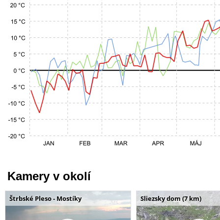
Kamery v okolí
Štrbské Pleso - Mostíky
Sliezsky dom (7 km)