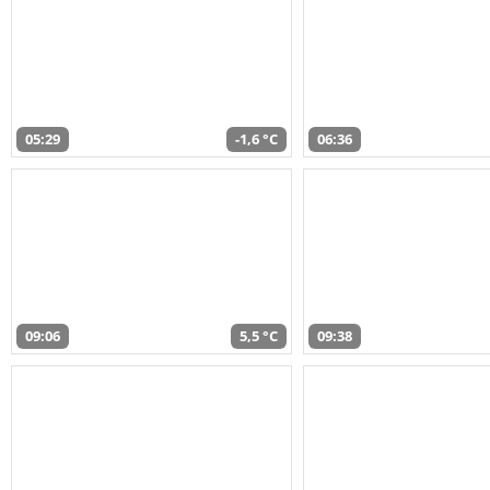
05:29
-1,6 °C
06:36
09:06
5,5 °C
09:38