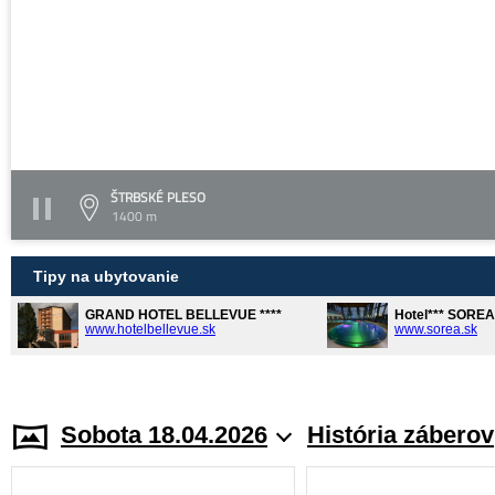
ŠTRBSKÉ PLESO
1400 m
Tipy na ubytovanie
GRAND HOTEL BELLEVUE ****
Hotel*** SORE
www.hotelbellevue.sk
www.sorea.sk
Sobota 18.04.2026
História záberov