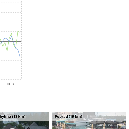
bylina (18 km)
Poprad (19 km)