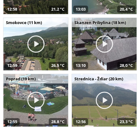
12:58
21,2 °C
13:03
20,4 °C
Smokovce (11 km)
Skanzen Pribylina (18 km)
12:59
26,5 °C
13:10
28,0 °C
Poprad (19 km)
Strednica - Ždiar (20 km)
12:55
28,8 °C
12:56
23,3 °C