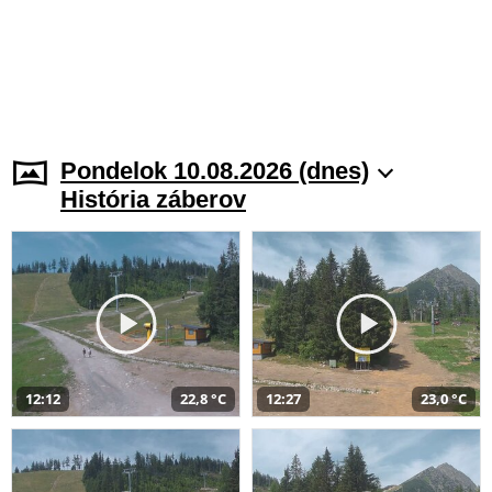
Pondelok 10.08.2026 (dnes)
História záberov
12:12
22,8 °C
12:27
23,0 °C