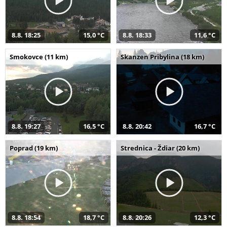
8.8. 18:25
15,0 °C
8.8. 18:33
11,6 °C
Smokovce (11 km)
Skanzen Pribylina (18 km)
8.8. 19:27
16,5 °C
8.8. 20:42
16,7 °C
Poprad (19 km)
Strednica - Ždiar (20 km)
8.8. 18:54
18,7 °C
8.8. 20:26
12,3 °C