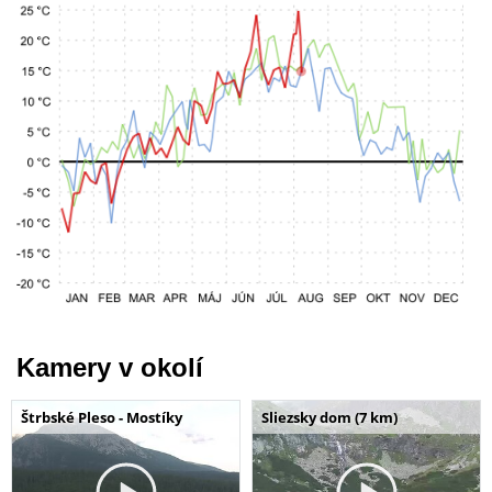
Kamery v okolí
Štrbské Pleso - Mostíky
Sliezsky dom (7 km)