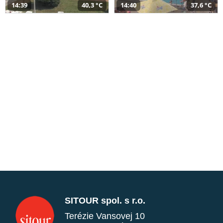
14:39
40,3 °C
14:40
37,6 °C
SITOUR spol. s r.o.
Terézie Vansovej 10