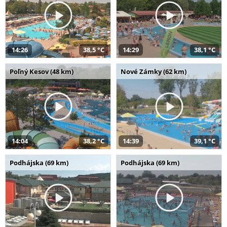
14:26
38,5 °C
14:29
38,1 °C
Poľný Kesov (48 km)
Nové Zámky (62 km)
14:04
38,2 °C
14:39
39,1 °C
Podhájska (69 km)
Podhájska (69 km)