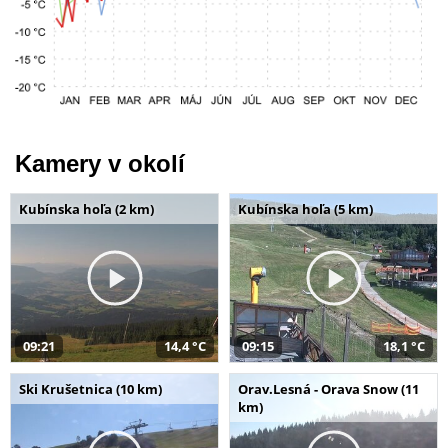
Kamery v okolí
Kubínska hoľa (2 km)
Kubínska hoľa (5 km)
09:21
14,4 °C
09:15
18,1 °C
Ski Krušetnica (10 km)
Orav.Lesná - Orava Snow (11
km)