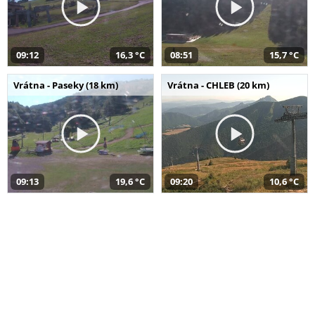
09:12
16,3 °C
08:51
15,7 °C
Vrátna - Paseky (18 km)
Vrátna - CHLEB (20 km)
09:13
19,6 °C
09:20
10,6 °C