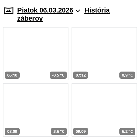
Piatok 06.03.2026
História
záberov
06:10
-0,5 °C
07:12
0,9 °C
08:09
3,6 °C
09:09
6,2 °C