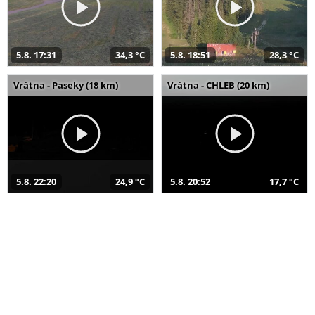
5.8. 17:31
34,3 °C
5.8. 18:51
28,3 °C
Vrátna - Paseky (18 km)
Vrátna - CHLEB (20 km)
5.8. 22:20
24,9 °C
5.8. 20:52
17,7 °C